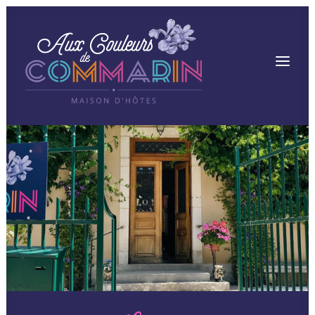
Accueil
La maison
Chambres & suite Rooftop
La table de Juliette
Tarifs & réservations
Tourisme
Contact & infos pratiques