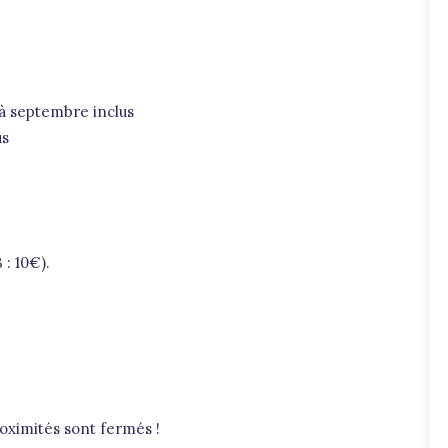
 à septembre inclus
us
 : 10€).
roximités sont fermés !