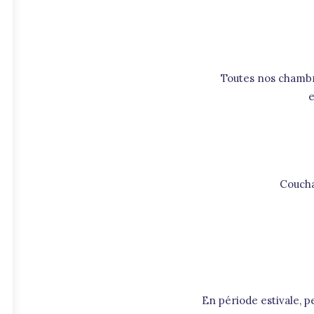
Toutes nos chambre
e
Couchag
En période estivale, p