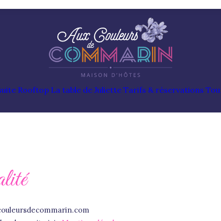
uite Rooftop
La table de Juliette
Tarifs & réservations
Tou
lité
uxcouleursdecommarin.com