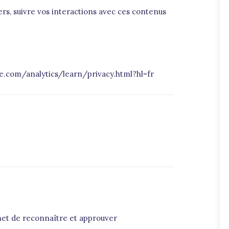
iers, suivre vos interactions avec ces contenus
ogle.com/analytics/learn/privacy.html?hl=fr
met de reconnaître et approuver